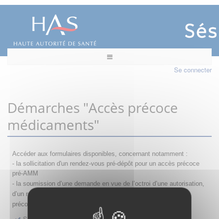
Se connecter
Démarches "Accès précoce
médicaments"
Accéder aux formulaires disponibles, concernant notamment :
- la sollicitation d'un rendez-vous pré-dépôt pour un accès précoce
pré-AMM
- la s
oumission d’une demande en vue de l’octroi d’une autorisation,
d’un renouvellement, d’une modification ou d’un retrait d'accès
précoce
Sollicitation RDV pré-dépôt accès précoce pré-AMM