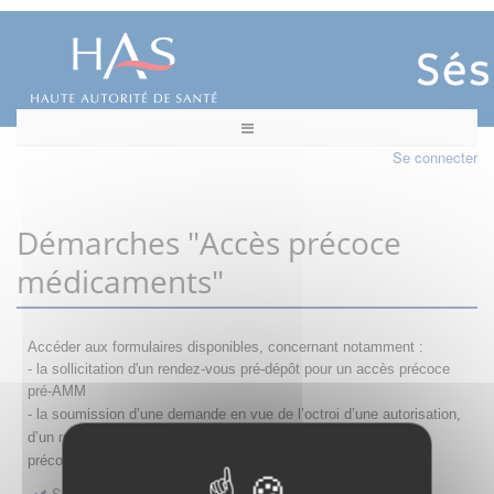
Se connecter
Démarches "Accès précoce
médicaments"
Accéder aux formulaires disponibles, concernant notamment :
- la sollicitation d'un rendez-vous pré-dépôt pour un accès précoce
pré-AMM
- la s
oumission d’une demande en vue de l’octroi d’une autorisation,
d’un renouvellement, d’une modification ou d’un retrait d'accès
précoce
Sollicitation RDV pré-dépôt accès précoce pré-AMM