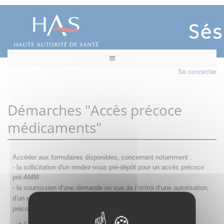
Se connecter
Démarches "Accès précoce
médicaments"
Accéder aux formulaires disponibles, concernant notamment :
- la sollicitation d'un rendez-vous pré-dépôt pour un accès précoce
pré-AMM
- la s
oumission d’une demande en vue de l’octroi d’une autorisation,
d’un renouvellement, d’une modification ou d’un retrait d'accès
précoce
Sollicitation RDV pré-dépôt accès précoce pré-AMM