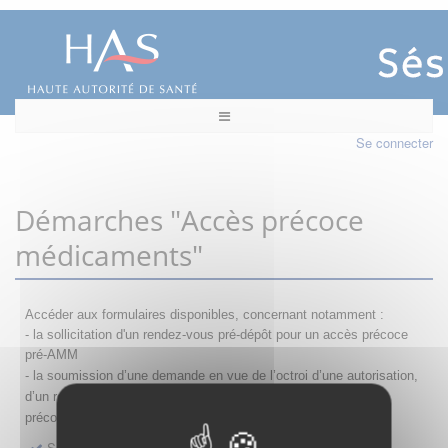
Se connecter
Démarches "Accès précoce
médicaments"
Accéder aux formulaires disponibles, concernant notamment :
- la sollicitation d'un rendez-vous pré-dépôt pour un accès précoce
pré-AMM
- la s
oumission d’une demande en vue de l’octroi d’une autorisation,
d’un renouvellement, d’une modification ou d’un retrait d'accès
précoce
Sollicitation RDV pré-dépôt accès précoce pré-AMM