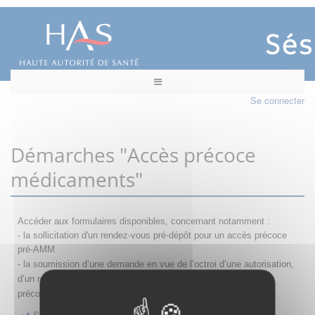
Se connecter
Démarches "Accès précoce
médicaments"
Accéder aux formulaires disponibles, concernant notamment :
- la sollicitation d'un rendez-vous pré-dépôt pour un accès précoce
pré-AMM
- la s
oumission d’une demande en vue de l’octroi d’une autorisation,
d’un renouvellement, d’une modification ou d’un retrait d'accès
précoce
Sollicitation RDV pré-dépôt accès précoce pré-AMM