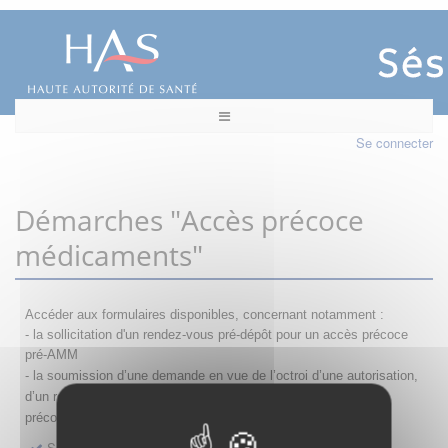
Se connecter
Démarches "Accès précoce
médicaments"
Accéder aux formulaires disponibles, concernant notamment :
- la sollicitation d'un rendez-vous pré-dépôt pour un accès précoce
pré-AMM
- la s
oumission d’une demande en vue de l’octroi d’une autorisation,
d’un renouvellement, d’une modification ou d’un retrait d'accès
précoce
Sollicitation RDV pré-dépôt accès précoce pré-AMM