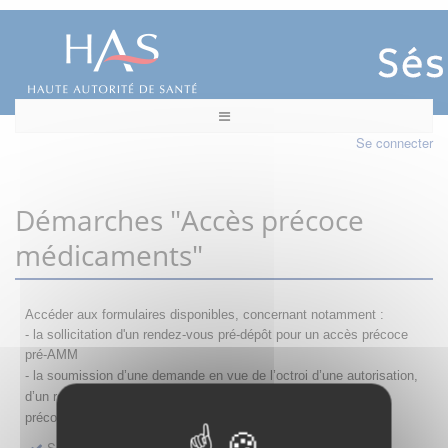
Se connecter
Démarches "Accès précoce
médicaments"
Accéder aux formulaires disponibles, concernant notamment :
- la sollicitation d'un rendez-vous pré-dépôt pour un accès précoce
pré-AMM
- la s
oumission d’une demande en vue de l’octroi d’une autorisation,
d’un renouvellement, d’une modification ou d’un retrait d'accès
précoce
Sollicitation RDV pré-dépôt accès précoce pré-AMM