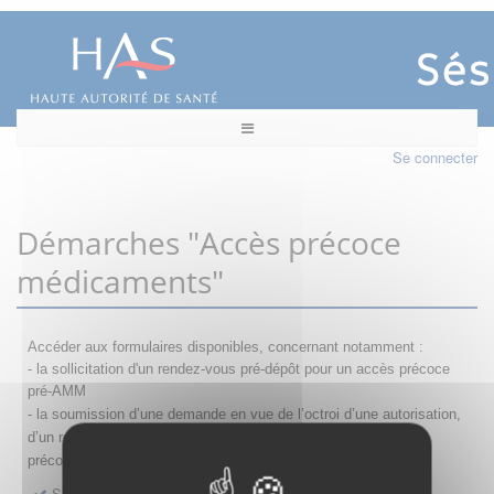
Se connecter
Démarches "Accès précoce
médicaments"
Accéder aux formulaires disponibles, concernant notamment :
- la sollicitation d'un rendez-vous pré-dépôt pour un accès précoce
pré-AMM
- la s
oumission d’une demande en vue de l’octroi d’une autorisation,
d’un renouvellement, d’une modification ou d’un retrait d'accès
précoce
Sollicitation RDV pré-dépôt accès précoce pré-AMM