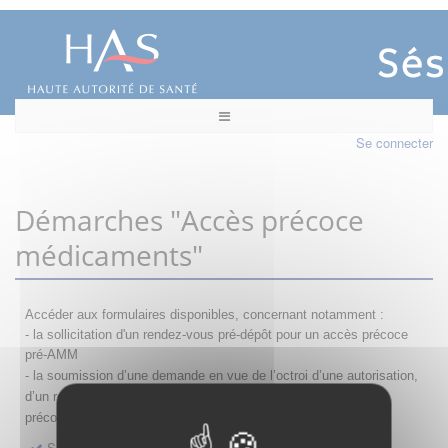
Se connecter
Démarches "Accès précoce
médicaments"
Accéder aux formulaires disponibles, concernant notamment :
- la sollicitation d'un rendez-vous pré-dépôt pour un accès précoce
pré-AMM
- la s
oumission d’une demande en vue de l’octroi d’une autorisation,
d’un renouvellement, d’une modification ou d’un retrait d'accès
précoce
Sollicitation RDV pré-dépôt accès précoce pré-AMM