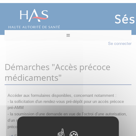
Se connecter
Démarches "Accès précoce
médicaments"
Accéder aux formulaires disponibles, concernant notamment :
- la sollicitation d'un rendez-vous pré-dépôt pour un accès précoce
pré-AMM
- la s
oumission d’une demande en vue de l’octroi d’une autorisation,
d’un renouvellement, d’une modification ou d’un retrait d'accès
précoce
Sollicitation RDV pré-dépôt accès précoce pré-AMM