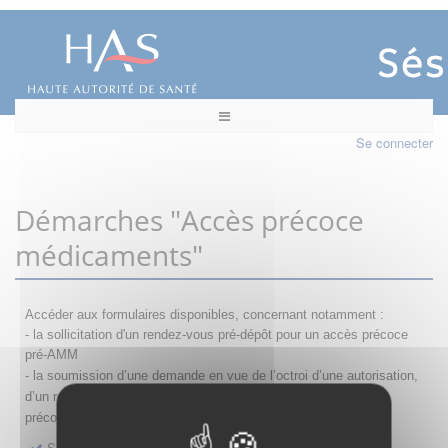
Se connecter
Démarches "Accès précoce
médicaments"
Accéder aux formulaires disponibles, concernant notamment :
- la sollicitation d'un rendez-vous pré-dépôt pour un accès précoce
pré-AMM
- la s
oumission d’une demande en vue de l’octroi d’une autorisation,
d’un renouvellement, d’une modification ou d’un retrait d'accès
précoce
Sollicitation RDV pré-dépôt accès précoce pré-AMM