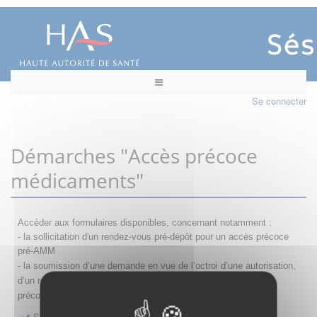
Se connecter
Démarches "Accès précoce
médicaments"
Accéder aux formulaires disponibles, concernant notamment :
- la sollicitation d'un rendez-vous pré-dépôt pour un accès précoce
pré-AMM
- la s
oumission d’une demande en vue de l’octroi d’une autorisation,
d’un renouvellement, d’une modification ou d’un retrait d'accès
précoce
Sollicitation RDV pré-dépôt accès précoce pré-AMM