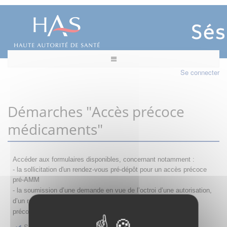
Se connecter
Démarches "Accès précoce
médicaments"
Accéder aux formulaires disponibles, concernant notamment :
- la sollicitation d'un rendez-vous pré-dépôt pour un accès précoce
pré-AMM
- la s
oumission d’une demande en vue de l’octroi d’une autorisation,
d’un renouvellement, d’une modification ou d’un retrait d'accès
précoce
Sollicitation RDV pré-dépôt accès précoce pré-AMM