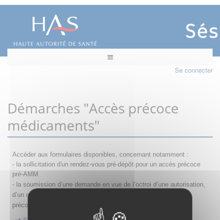
Se connecter
Démarches "Accès précoce
médicaments"
Accéder aux formulaires disponibles, concernant notamment :
- la sollicitation d'un rendez-vous pré-dépôt pour un accès précoce
pré-AMM
- la s
oumission d’une demande en vue de l’octroi d’une autorisation,
d’un renouvellement, d’une modification ou d’un retrait d'accès
précoce
Sollicitation RDV pré-dépôt accès précoce pré-AMM