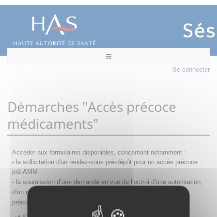
Se connecter
Démarches "Accès précoce
médicaments"
Accéder aux formulaires disponibles, concernant notamment :
- la sollicitation d'un rendez-vous pré-dépôt pour un accès précoce
pré-AMM
- la s
oumission d’une demande en vue de l’octroi d’une autorisation,
d’un renouvellement, d’une modification ou d’un retrait d'accès
précoce
Sollicitation RDV pré-dépôt accès précoce pré-AMM