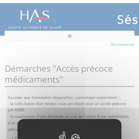
Se connecter
Démarches "Accès précoce
médicaments"
Accéder aux formulaires disponibles, concernant notamment :
- la sollicitation d'un rendez-vous pré-dépôt pour un accès précoce
pré-AMM
- la s
oumission d’une demande en vue de l’octroi d’une autorisation,
d’un renouvellement, d’une modification ou d’un retrait d'accès
précoce
Sollicitation RDV pré-dépôt accès précoce pré-AMM