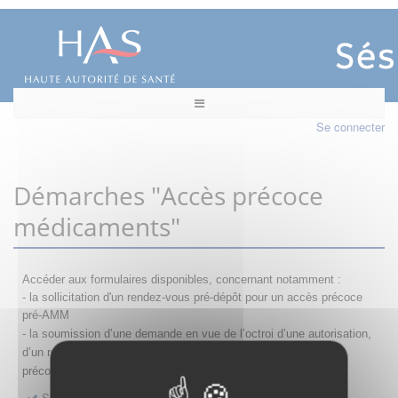
Se connecter
Démarches "Accès précoce
médicaments"
Accéder aux formulaires disponibles, concernant notamment :
- la sollicitation d'un rendez-vous pré-dépôt pour un accès précoce
pré-AMM
- la s
oumission d’une demande en vue de l’octroi d’une autorisation,
d’un renouvellement, d’une modification ou d’un retrait d'accès
précoce
Sollicitation RDV pré-dépôt accès précoce pré-AMM