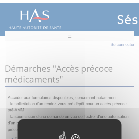
Se connecter
Démarches "Accès précoce
médicaments"
Accéder aux formulaires disponibles, concernant notamment :
- la sollicitation d'un rendez-vous pré-dépôt pour un accès précoce
pré-AMM
- la s
oumission d’une demande en vue de l’octroi d’une autorisation,
d’un renouvellement, d’une modification ou d’un retrait d'accès
précoce
Sollicitation RDV pré-dépôt accès précoce pré-AMM