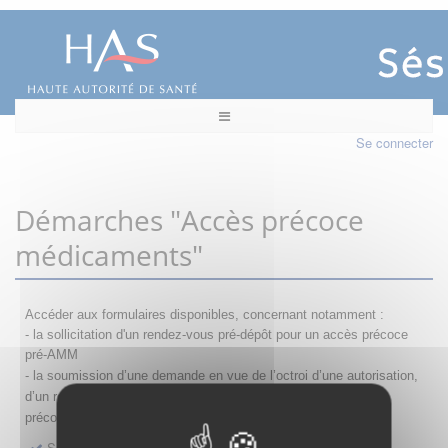
Se connecter
Démarches "Accès précoce
médicaments"
Accéder aux formulaires disponibles, concernant notamment :
- la sollicitation d'un rendez-vous pré-dépôt pour un accès précoce
pré-AMM
- la s
oumission d’une demande en vue de l’octroi d’une autorisation,
d’un renouvellement, d’une modification ou d’un retrait d'accès
précoce
Sollicitation RDV pré-dépôt accès précoce pré-AMM