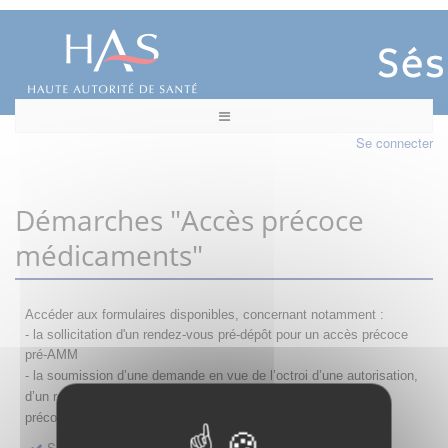
Se connecter
Démarches "Accès précoce
médicaments"
Accéder aux formulaires disponibles, concernant notamment :
- la sollicitation d'un rendez-vous pré-dépôt pour un accès précoce
pré-AMM
- la s
oumission d’une demande en vue de l’octroi d’une autorisation,
d’un renouvellement, d’une modification ou d’un retrait d'accès
précoce
Sollicitation RDV pré-dépôt accès précoce pré-AMM