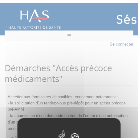
Se connecter
Démarches "Accès précoce
médicaments"
Accéder aux formulaires disponibles, concernant notamment :
- la sollicitation d'un rendez-vous pré-dépôt pour un accès précoce
pré-AMM
- la s
oumission d’une demande en vue de l’octroi d’une autorisation,
d’un renouvellement, d’une modification ou d’un retrait d'accès
précoce
Sollicitation RDV pré-dépôt accès précoce pré-AMM