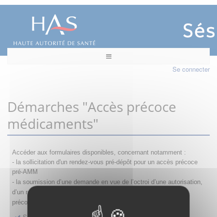
Se connecter
Démarches "Accès précoce
médicaments"
Accéder aux formulaires disponibles, concernant notamment :
- la sollicitation d'un rendez-vous pré-dépôt pour un accès précoce
pré-AMM
- la s
oumission d’une demande en vue de l’octroi d’une autorisation,
d’un renouvellement, d’une modification ou d’un retrait d'accès
précoce
Sollicitation RDV pré-dépôt accès précoce pré-AMM