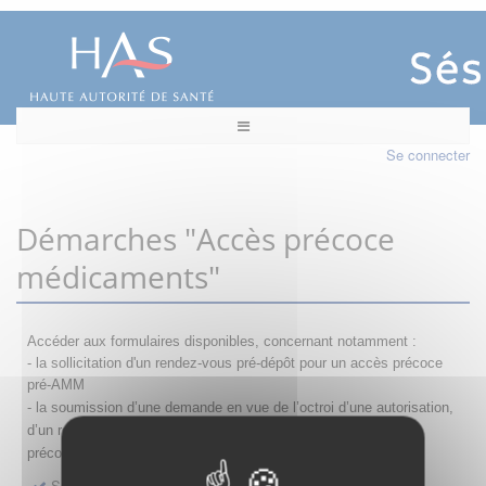
Se connecter
Démarches "Accès précoce
médicaments"
Accéder aux formulaires disponibles, concernant notamment :
- la sollicitation d'un rendez-vous pré-dépôt pour un accès précoce
pré-AMM
- la s
oumission d’une demande en vue de l’octroi d’une autorisation,
d’un renouvellement, d’une modification ou d’un retrait d'accès
précoce
Sollicitation RDV pré-dépôt accès précoce pré-AMM