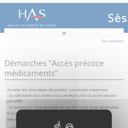
Se connecter
Démarches "Accès précoce
médicaments"
Accéder aux formulaires disponibles, concernant notamment :
- la sollicitation d'un rendez-vous pré-dépôt pour un accès précoce
pré-AMM
- la s
oumission d’une demande en vue de l’octroi d’une autorisation,
d’un renouvellement, d’une modification ou d’un retrait d'accès
précoce
Sollicitation RDV pré-dépôt accès précoce pré-AMM