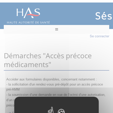
Se connecter
Démarches "Accès précoce
médicaments"
Accéder aux formulaires disponibles, concernant notamment :
- la sollicitation d'un rendez-vous pré-dépôt pour un accès précoce
pré-AMM
- la s
oumission d’une demande en vue de l’octroi d’une autorisation,
d’un renouvellement, d’une modification ou d’un retrait d'accès
précoce
Sollicitation RDV pré-dépôt accès précoce pré-AMM