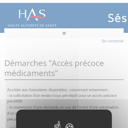
Se connecter
Démarches "Accès précoce
médicaments"
Accéder aux formulaires disponibles, concernant notamment :
- la sollicitation d'un rendez-vous pré-dépôt pour un accès précoce
pré-AMM
- la s
oumission d’une demande en vue de l’octroi d’une autorisation,
d’un renouvellement, d’une modification ou d’un retrait d'accès
précoce
Sollicitation RDV pré-dépôt accès précoce pré-AMM