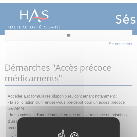
Se connecter
Démarches "Accès précoce
médicaments"
Accéder aux formulaires disponibles, concernant notamment :
- la sollicitation d'un rendez-vous pré-dépôt pour un accès précoce
pré-AMM
- la s
oumission d’une demande en vue de l’octroi d’une autorisation,
d’un renouvellement, d’une modification ou d’un retrait d'accès
précoce
Sollicitation RDV pré-dépôt accès précoce pré-AMM