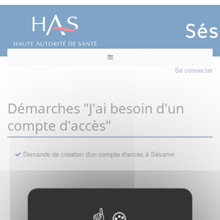
Se connecter
Démarches "J'ai besoin d'un
compte d'accès"
Demande de création d'un compte d'accès à Sésame