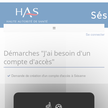
Se connecter
Démarches "J'ai besoin d'un
compte d'accès"
Demande de création d'un compte d'accès à Sésame