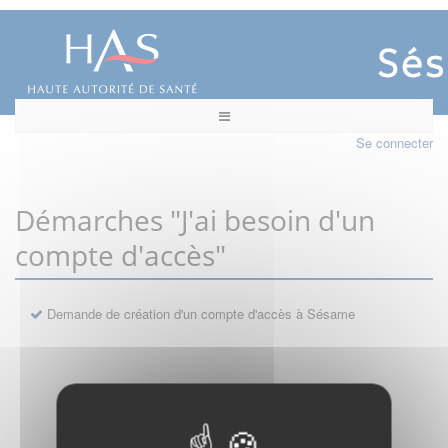
Se connecter
Démarches "J'ai besoin d'un
compte d'accès"
Demande de création d'un compte d'accès à Sésame