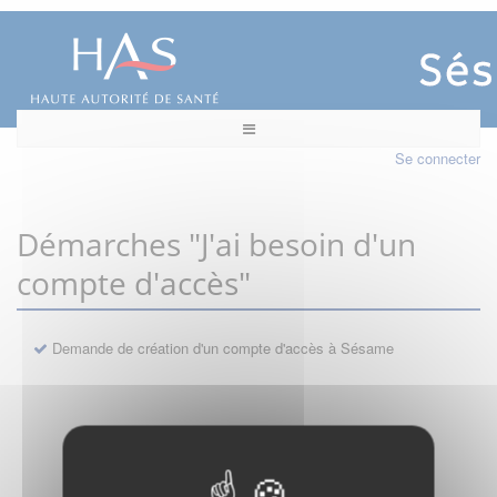
Se connecter
Démarches "J'ai besoin d'un
compte d'accès"
Demande de création d'un compte d'accès à Sésame