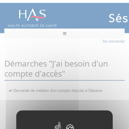
Se connecter
Démarches "J'ai besoin d'un
compte d'accès"
Demande de création d'un compte d'accès à Sésame