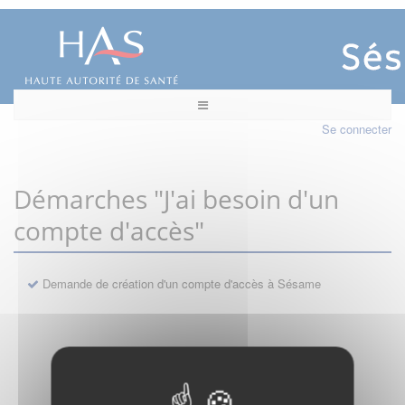
Se connecter
Démarches "J'ai besoin d'un
compte d'accès"
Demande de création d'un compte d'accès à Sésame