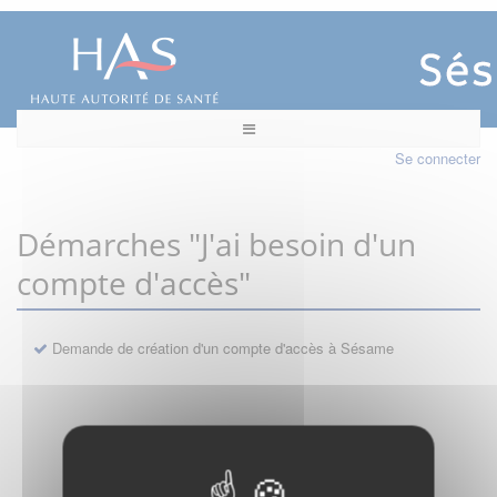
Se connecter
Démarches "J'ai besoin d'un
compte d'accès"
Demande de création d'un compte d'accès à Sésame