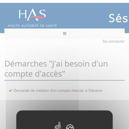
Se connecter
Démarches "J'ai besoin d'un
compte d'accès"
Demande de création d'un compte d'accès à Sésame