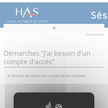
Se connecter
Démarches "J'ai besoin d'un
compte d'accès"
Demande de création d'un compte d'accès à Sésame