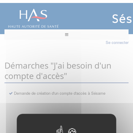
Se connecter
Démarches "J'ai besoin d'un
compte d'accès"
Demande de création d'un compte d'accès à Sésame