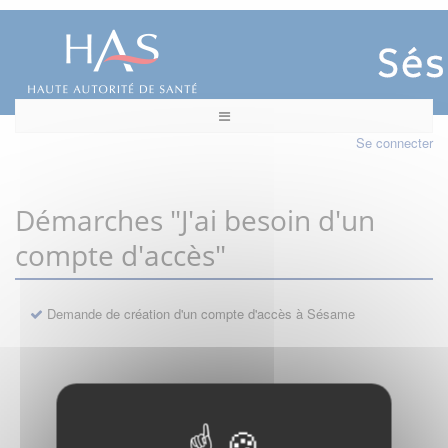
Se connecter
Démarches "J'ai besoin d'un
compte d'accès"
Demande de création d'un compte d'accès à Sésame