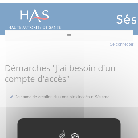
Se connecter
Démarches "J'ai besoin d'un
compte d'accès"
Demande de création d'un compte d'accès à Sésame