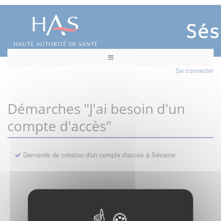
Se connecter
Démarches "J'ai besoin d'un
compte d'accès"
Demande de création d'un compte d'accès à Sésame