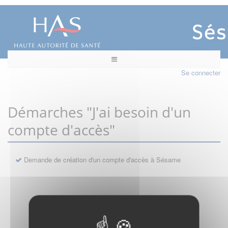
Se connecter
Démarches "J'ai besoin d'un
compte d'accès"
Demande de création d'un compte d'accès à Sésame