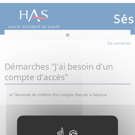
Se connecter
Démarches "J'ai besoin d'un
compte d'accès"
Demande de création d'un compte d'accès à Sésame