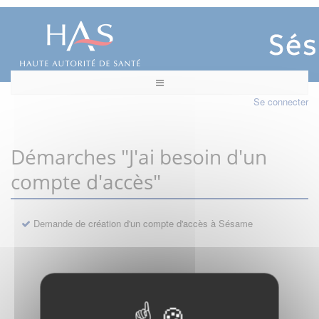
Se connecter
Démarches "J'ai besoin d'un
compte d'accès"
Demande de création d'un compte d'accès à Sésame