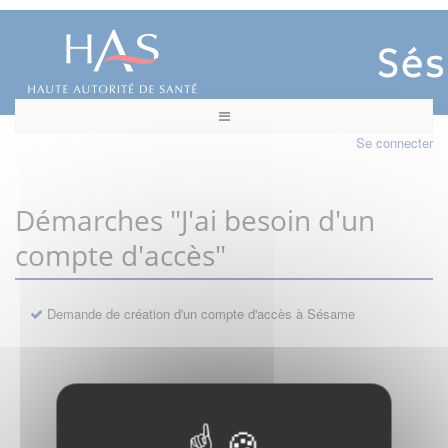
Se connecter
Démarches "J'ai besoin d'un
compte d'accès"
Demande de création d'un compte d'accès à Sésame