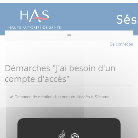
Se connecter
Démarches "J'ai besoin d'un
compte d'accès"
Demande de création d'un compte d'accès à Sésame