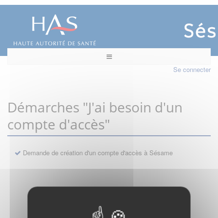
Se connecter
Démarches "J'ai besoin d'un
compte d'accès"
Demande de création d'un compte d'accès à Sésame