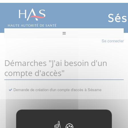
Se connecter
Démarches "J'ai besoin d'un
compte d'accès"
Demande de création d'un compte d'accès à Sésame