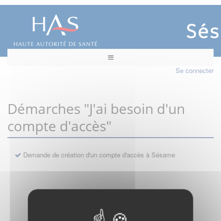
Se connecter
Démarches "J'ai besoin d'un
compte d'accès"
Demande de création d'un compte d'accès à Sésame