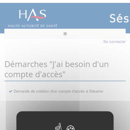
Se connecter
Démarches "J'ai besoin d'un
compte d'accès"
Demande de création d'un compte d'accès à Sésame