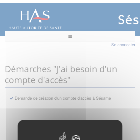
Se connecter
Démarches "J'ai besoin d'un
compte d'accès"
Demande de création d'un compte d'accès à Sésame